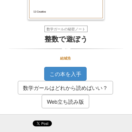
整
数
数学ガールの秘密ノート
で
整数で遊ぼう
遊
ぼ
結城浩
う
この本を入手
数学ガールはどれから読めばいい？
Web立ち読み版