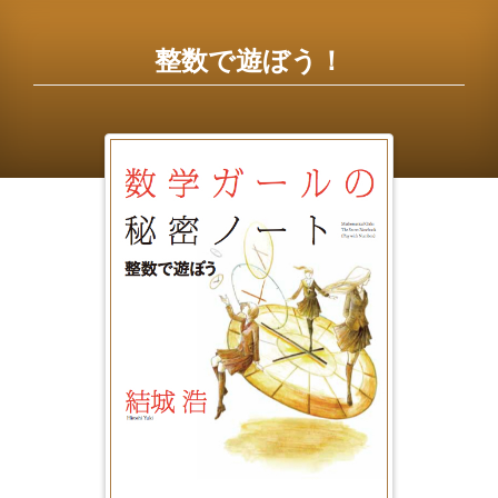
数
学
整数で遊ぼう！
ガ
ー
ル
の
秘
密
ノ
ー
ト
／